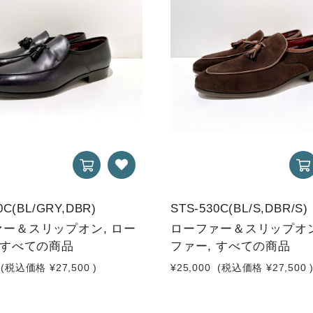
0C(BL/GRY,DBR)
STS-530C(BL/S,DBR/S)
ー＆スリップオン, ロー
ローファー＆スリップオン
 すべての商品
ファー, すべての商品
(税込価格
¥27,500
)
¥25,000
(税込価格
¥27,500