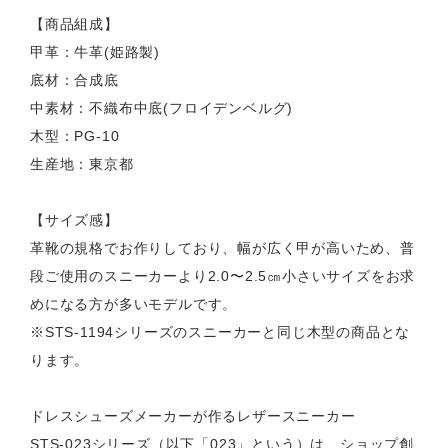
【商品組成】
甲革：牛革(姫路製)
底材：合成底
中素材：不織布中底(フロイデンベルグ)
木型：PG-10
生産地：東京都
【サイズ感】
革靴の規格でお作りしており、幅が広く甲が高いため、普
段ご使用のスニーカーより2.0〜2.5㎝小さいサイズをお求
めになる方が多いモデルです。
※STS-1194シリーズのスニーカーと同じ木型の商品とな
ります。
ドレスシューズメーカーが作るレザースニーカー
STS-023シリーズ（以下「023」という）は、ショップ創