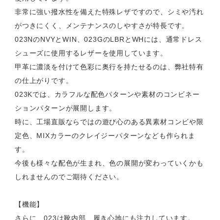
非常に強い撥水性を備えた特殊レザですので、シミや汚れ
がつきにくく、メンテナンスのしやすさが特長です。
023NのNVYとWIN、023GのLBRとWHには、通常ドレス
シューズに使用するレザーを使用しています。
甲革に濃淡を付けて色彩に奥行を持たせるのは、弊社特有
の仕上がりです。
023Kでは、カラフルな配色パターンや素材のコンビネー
ションパターンが展開します。
時に、工場直販ならではの遊び心のある異素材コンビや限
定色、MIXカラーのクレイジーパターンなども作られま
す。
今後も様々な配色が生まれ、色の展開が変わっていくかも
しれませんのでご期待ください。
【機能】
さらに、023は靴内部、履き心地にも注力しています。